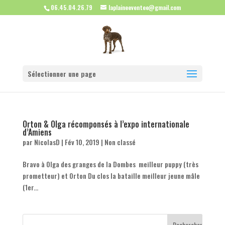
06.45.04.26.79
laplaineeventee@gmail.com
Sélectionner une page
Orton & Olga récomponsés à l’expo internationale
d’Amiens
par
NicolasD
|
Fév 10, 2019
|
Non classé
Bravo à Olga des granges de la Dombes meilleur puppy (très
prometteur) et Orton Du clos la bataille meilleur jeune mâle
(1er...