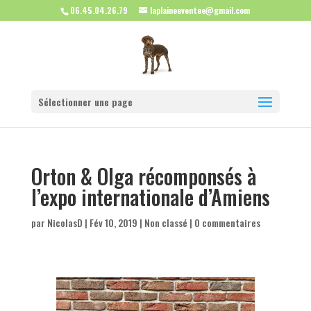
06.45.04.26.79
laplaineeventee@gmail.com
Sélectionner une page
Orton & Olga récomponsés à
l’expo internationale d’Amiens
par
NicolasD
|
Fév 10, 2019
|
Non classé
|
0 commentaires